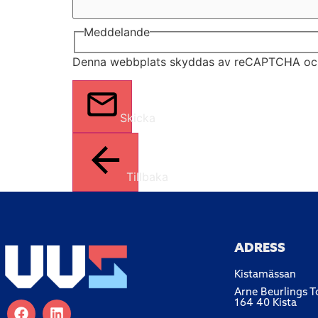
Meddelande
Denna webbplats skyddas av reCAPTCHA o
Skicka
Tillbaka
ADRESS
Kistamässan
Arne Beurlings T
164 40 Kista