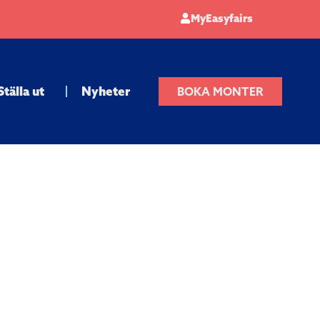
MyEasyfairs
Ställa ut
Nyheter
BOKA MONTER