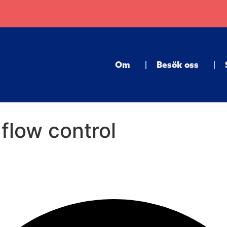
Om
Besök oss
flow control