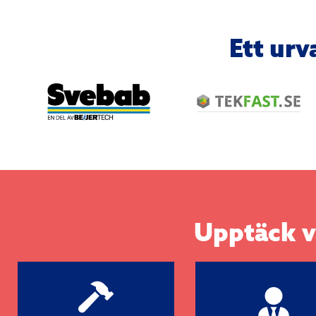
Ett urv
Upptäck v