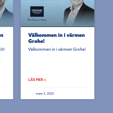
en
Välkommen in i värmen
Grohe!
ch!
Välkommen in i värmen Grohe!
LÄS MER »
mars 3, 2025