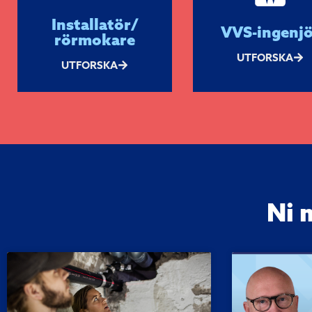
Installatör/
VVS-ingenjö
rörmokare
UTFORSKA
UTFORSKA
Ni 