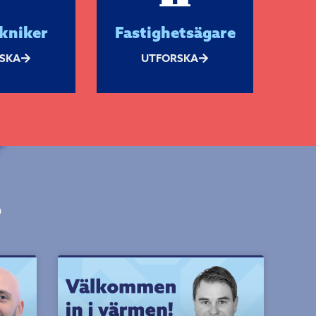
kniker
Fastighetsägare
SKA
UTFORSKA
?