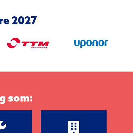
are 2027
ig som: