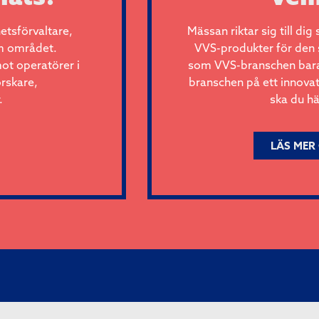
etsförvaltare,
Mässan riktar sig till dig
om området.
VVS-produkter för den
mot operatörer i
som VVS-branschen bara m
orskare,
branschen på ett innovat
.
ska du h
LÄS MER