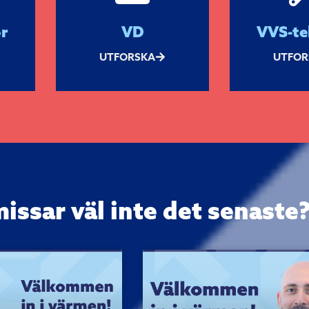
r
VD
VVS-te
UTFORSKA
UTFOR
missar väl inte det senaste