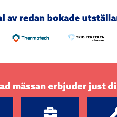
al av redan bokade utställ
ad mässan erbjuder just d