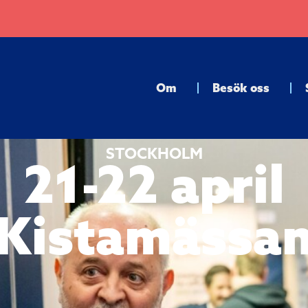
Om
Besök oss
STOCKHOLM
21-22 april
Kistamässa