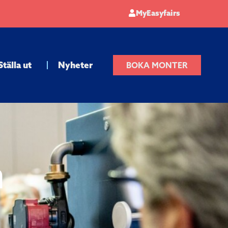
MyEasyfairs
Ställa ut
Nyheter
BOKA MONTER
n