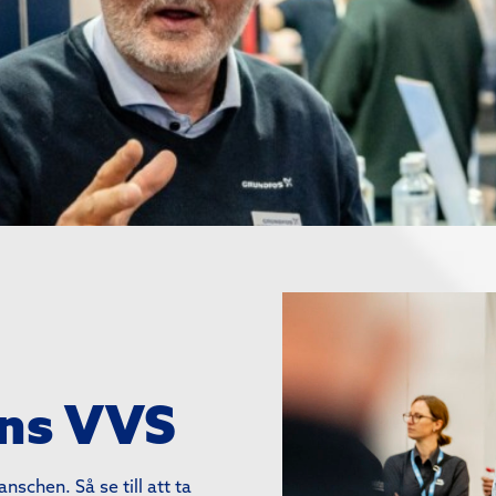
ens VVS
schen. Så se till att ta