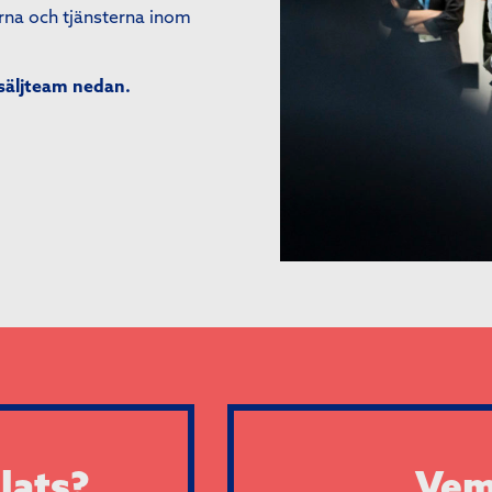
rna och tjänsterna inom
säljteam nedan.
lats?
Vem 