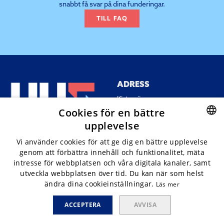
snabbt få svar på dina funderingar.
TILL FAQ
ADRESS
Kistamässan
Arne Beurlings Torg 5,
Cookies för en bättre
164 40 Kista
upplevelse
SWEDISH
Vi använder cookies för att ge dig en bättre upplevelse
genom att förbättra innehåll och funktionalitet, mäta
ENGLISH
intresse för webbplatsen och våra digitala kanaler, samt
utveckla webbplatsen över tid. Du kan när som helst
ÖPPETTIDER
KONTAKT
ändra dina cookieinställningar.
Läs mer
21 april, 2027: 9.00-17.00
Kontakt
22 april, 2027: 9.00-16.00
Privacy policy
ACCEPTERA
AVVISA
Cookies
Whistlelink