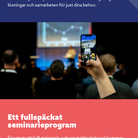
lösningar och samarbeten för just dina behov.
Ett fullspäckat
seminarieprogram
Förutom ett fullt mässgolv och produktnyheter så kommer