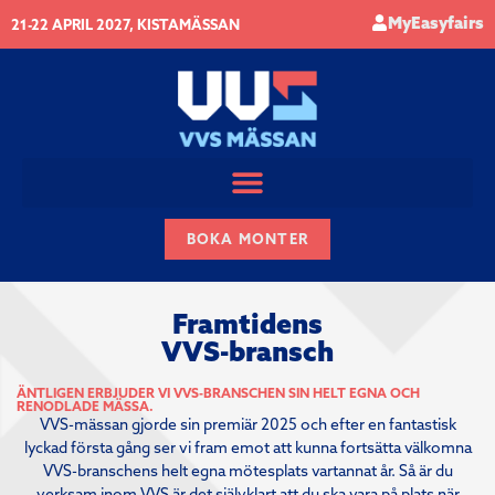
MyEasyfairs
21-22 APRIL 2027, KISTAMÄSSAN
BOKA MONTER
Framtidens
VVS-bransch
ÄNTLIGEN ERBJUDER VI VVS-BRANSCHEN SIN HELT EGNA OCH
RENODLADE MÄSSA.
VVS-mässan gjorde sin premiär 2025 och efter en fantastisk
lyckad första gång ser vi fram emot att kunna fortsätta välkomna
VVS-branschens helt egna mötesplats vartannat år. Så är du
verksam inom VVS är det självklart att du ska vara på plats när