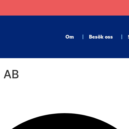
Om
Besök oss
n AB