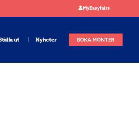
MyEasyfairs
Ställa ut
Nyheter
BOKA MONTER