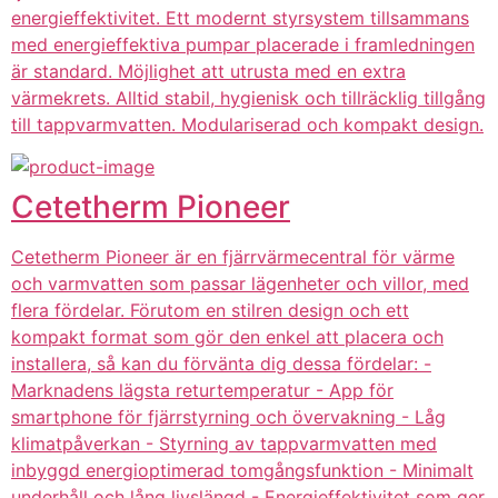
energieffektivitet. Ett modernt styrsystem tillsammans
med energieffektiva pumpar placerade i framledningen
är standard. Möjlighet att utrusta med en extra
värmekrets. Alltid stabil, hygienisk och tillräcklig tillgång
till tappvarmvatten. Modulariserad och kompakt design.
Cetetherm Pioneer
Cetetherm Pioneer är en fjärrvärmecentral för värme
och varmvatten som passar lägenheter och villor, med
flera fördelar. Förutom en stilren design och ett
kompakt format som gör den enkel att placera och
installera, så kan du förvänta dig dessa fördelar: -
Marknadens lägsta returtemperatur - App för
smartphone för fjärrstyrning och övervakning - Låg
klimatpåverkan - Styrning av tappvarmvatten med
inbyggd energioptimerad tomgångsfunktion - Minimalt
underhåll och lång livslängd - Energieffektivitet som ger