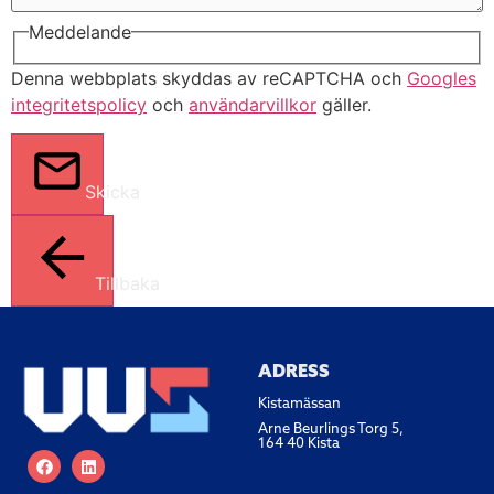
Meddelande
Denna webbplats skyddas av reCAPTCHA och
Googles
integritetspolicy
och
användarvillkor
gäller.
Skicka
Tillbaka
ADRESS
Kistamässan
Arne Beurlings Torg 5,
164 40 Kista