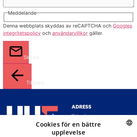
Meddelande
Denna webbplats skyddas av reCAPTCHA och
Googles
integritetspolicy
och
användarvillkor
gäller.
Skicka
Tillbaka
ADRESS
Kistamässan
Cookies för en bättre
Arne Beurlings Torg 5,
164 40 Kista
upplevelse