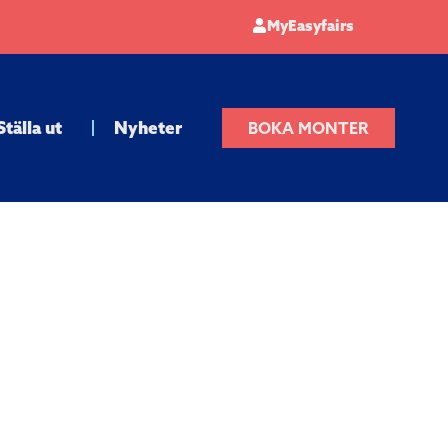
MyEasyfairs
Ställa ut
Nyheter
BOKA MONTER