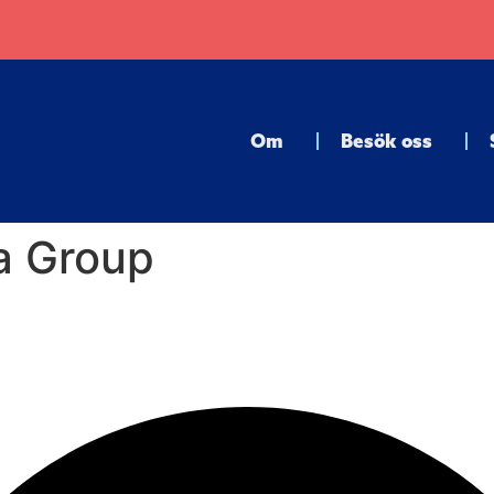
Om
Besök oss
a Group