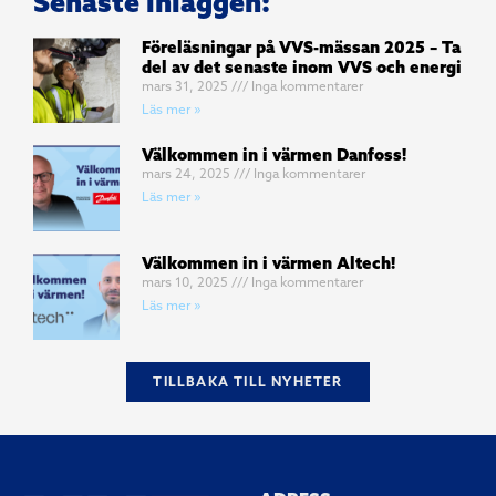
Senaste inläggen:
Föreläsningar på VVS-mässan 2025 – Ta
del av det senaste inom VVS och energi
mars 31, 2025
Inga kommentarer
Läs mer »
Välkommen in i värmen Danfoss!
mars 24, 2025
Inga kommentarer
Läs mer »
Välkommen in i värmen Altech!
mars 10, 2025
Inga kommentarer
Läs mer »
TILLBAKA TILL NYHETER