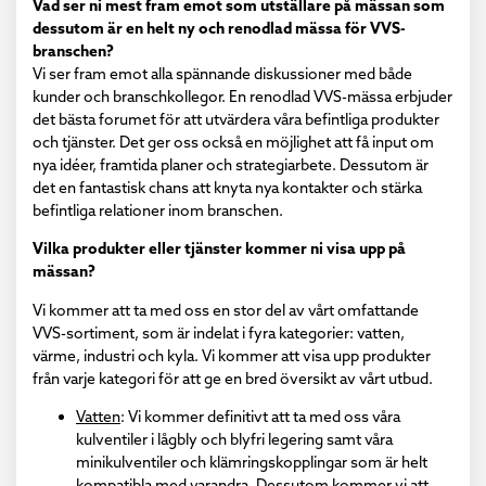
Vad ser ni mest fram emot som utställare på mässan som
dessutom är en helt ny och renodlad mässa för VVS-
branschen?
Vi ser fram emot alla spännande diskussioner med både
kunder och branschkollegor. En renodlad VVS-mässa erbjuder
det bästa forumet för att utvärdera våra befintliga produkter
och tjänster. Det ger oss också en möjlighet att få input om
nya idéer, framtida planer och strategiarbete. Dessutom är
det en fantastisk chans att knyta nya kontakter och stärka
befintliga relationer inom branschen.
Vilka produkter eller tjänster kommer ni visa upp på
mässan?
Vi kommer att ta med oss en stor del av vårt omfattande
VVS-sortiment, som är indelat i fyra kategorier: vatten,
värme, industri och kyla. Vi kommer att visa upp produkter
från varje kategori för att ge en bred översikt av vårt utbud.
Vatten
: Vi kommer definitivt att ta med oss våra
kulventiler i lågbly och blyfri legering samt våra
minikulventiler och klämringskopplingar som är helt
kompatibla med varandra. Dessutom kommer vi att